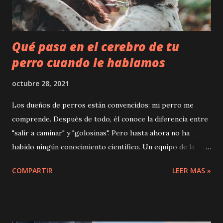
animales con enfermedades crónicas previas. La infección
por Giardia en perros se conoce como giardiosi...
Qué pasa en el cerebro de tu
perro cuando le hablamos
octubre 28, 2021
Los dueños de perros están convencidos: mi perro me
comprende. Después de todo, él conoce la diferencia entre
"salir a caminar" y "golosinas". Pero hasta ahora no ha
habido ningún conocimiento científico. Un equipo de la
Universidad de Emory, una universidad privada en Atlanta
COMPARTIR
LEER MAS »
(Georgia / EE. UU.), Quería cambiar eso, y miró a los
perros en la cabeza para un estudio. Foto:
unsplash.com/Andrea Cairone Qué piensan los perros
“¡Buen chico!” Cuando los dueños de perros dicen esto,