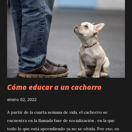
están convencidos de que su perro sabe exactamente que
está siendo elogiado, porque los perros son simplemente
inteligentes: incluso los cachorros saben lo que queremos.
"Muchos dueños de perros piensan que sus perros
realmente entienden lo que significa una palabra", dice
Ashley Prichard, psicóloga de la Universidad Emory en
Atlanta. ¿Pero eso también es cierto? Ella y su equipo
querían investigar esto más de cerca en un estudio. Para su
investigación , los científicos examinaron u...
Cómo educar a un cachorro
enero 02, 2022
A partir de la cuarta semana de vida, el cachorro se
encuentra en la llamada fase de socialización , en la que
todo lo que está aprendiendo ya no se olvida. Por eso, es