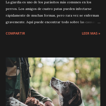
La giardia es uno de los parásitos más comunes en los
perros. Los amigos de cuatro patas pueden infectarse
rápidamente de muchas formas, pero rara vez se enferman
gravemente. Aquí puede encontrar todo sobre las causas,
los síntomas, el tratamiento y los consejos de primeros
COMPARTIR
LEER MAS »
auxilios para Giardia. ¿Qué son las Giardias? Giardia
(Giardia duodenalis, también Giardia intestinalis, Giardia
lamblia) son parásitos unicelulares que se asientan en el
intestino del perro y se multiplican allí. Se encuentran
entre los parásitos más comunes del mundo y afectan tanto
a perros como a gatos, conejos y chinchillas de todas las
edades. Los patógenos se adhieren a la pared intestinal del
intestino delgado, donde interrumpen los procesos
digestivos regulares de los animales. Sin embargo, como
enfermedad real, los parásitos suelen aparecer en
cachorros o perros jóvenes menores de un año o en